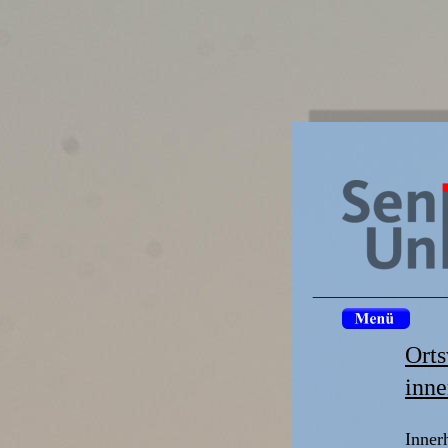
Ort
inne
Inner