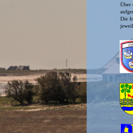
Über 
aufge
Die I
jewei