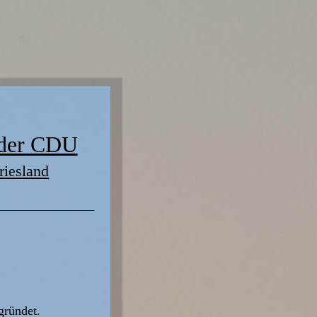
 der CDU
riesland
gründet.