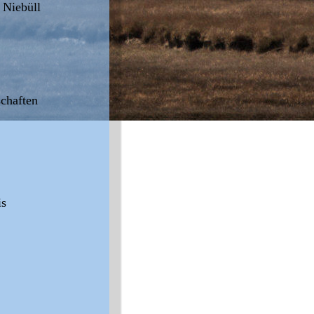
 Niebüll 
chaften 
s 