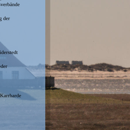
sverbände 
g der 
derstedt 
eder
 Karrharde