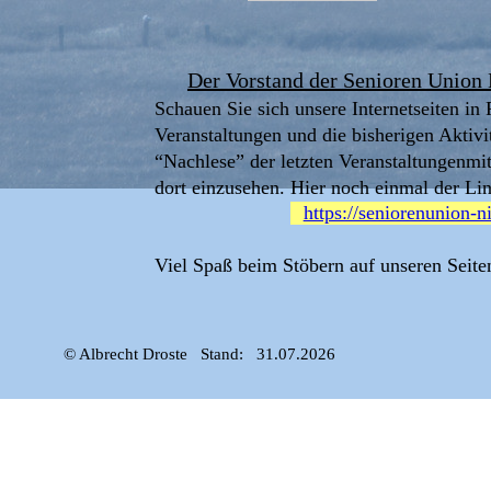
Der Vorstand der Senioren Unio
Schauen Sie sich unsere Internetseiten in 
Veranstaltungen und die bisherigen Aktivit
“Nachlese” der letzten Veranstaltungenmit
dort einzusehen. Hier noch einmal der Lin
https://seniorenunion-n
Viel Spaß beim Stöbern auf unseren Seite
© Albrecht Droste   Stand:   31.07.2026