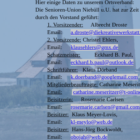
Hier einige Daten zu unserem Ortsverband:
Die Senioren-Union Niebüll u.U. hat zur Zeit
durch den Vorstand geführt:
1. Vorsitzender:
     Albrecht Droste 
Email:   
a.droste@diekreativewerkstatt
2. Vorsitzende:
 Christel Ehlers, 
Email:   
klausehlers@gmx.de
Schatzmeister:
Eckhard B. Paul, 
Email: 
eckhard.b.paul@outlook.de
Schriftführer:
Klaus Dörband
Email:
k.doerband@googlemail.com
Mitgliederbeauftragte:
 Catharine Meserit
Email:
catharine.meseritzer@t-onlin
Beisitzerin:
     Rosemarie Carlsen 
Email: 
rosemarie.carlsen@gmail.com
Beisitzer:
  Klaus Meyer-Lovis, 
Email: 
kl-meylo@web.de
Beisitzer:
  Hans-Jörg Bockwoldt, 
Email: 
obojah@web.de