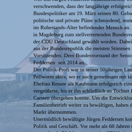
verschwenden, dass der langjährige erfolgre
Bundespolitiker am 19. März seinen 80. Gebur
politische und private Pläne schmiedend, mute
im Ruhestands-Alter befindender Mensch an. G
in Magdeburg zum stellvertretenden Bundesvo
der CDU Deutschland gewählt worden. Dabei e
aus der Bundesrepublik die meisten Stimmen d
Vorsitzenden. Dem Bundesvorstand der Senio
Feddersen  seit 2014 an. 
Der Politik-Profi war in seiner 50jährigen Lau
Pellworm aktiv, wo er auch gemeinsam mit tat
Ehefrau Renate als Kaufmann erfolgreich ein
vergrößerte, bis er ihn schließlich an Tochte
Carsten übergeben konnte. Um die Entwicklun
Familienbetrieb weiter zu bewältigen, haben d
Markt übernommen.
Unermüdlich bewältigte Jürgen Feddersen kon
Politik und Geschäft. Vor mehr als 60 Jahren 