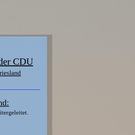
 der CDU
riesland
nd:
tergeleitet.