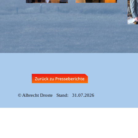
© Albrecht Droste   Stand:   31.07.2026