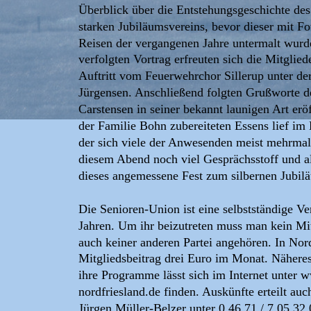
Überblick über die Entstehungsgeschichte des
starken Jubiläumsvereins, bevor dieser mit F
Reisen der vergangenen Jahre untermalt wurd
verfolgten Vortrag erfreuten sich die Mitglied
Auftritt vom Feuerwehrchor Sillerup unter de
Jürgensen. Anschließend folgten Grußworte de
Carstensen in seiner bekannt launigen Art e
der Familie Bohn zubereiteten Essens lief im 
der sich viele der Anwesenden meist mehrmal
diesem Abend noch viel Gesprächsstoff und a
dieses angemessene Fest zum silbernen Jubil
Die Senioren-Union ist eine selbstständige Ve
Jahren. Um ihr beizutreten muss man kein Mit
auch keiner anderen Partei angehören. In Nord
Mitgliedsbeitrag drei Euro im Monat. Näheres
ihre Programme lässt sich im Internet unter 
nordfriesland.de finden. Auskünfte erteilt auc
Jürgen Müller-Belzer unter 0 46 71 / 7 05 32 