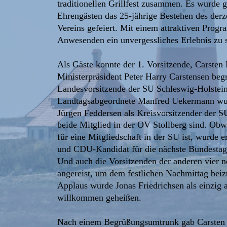
traditionellen Grillfest zusammen. Es wurde gl
Ehrengästen das 25-jährige Bestehen des derz
Vereins gefeiert. Mit einem attraktiven Prog
Anwesenden ein unvergessliches Erlebnis zu s
Als Gäste konnte der 1. Vorsitzende, Carsten 
Ministerpräsident Peter Harry Carstensen beg
Landesvorsitzende der SU Schleswig-Holstein,
Landtagsabgeordnete Manfred Uekermann wurd
Jürgen Feddersen als Kreisvorsitzender der S
beide Mitglied in der OV Stollberg sind. Obw
für eine Mitgliedschaft in der SU ist, wurde 
und CDU-Kandidat für die nächste Bundestags
Und auch die Vorsitzenden der anderen vier 
angereist, um dem festlichen Nachmittag be
Applaus wurde Jonas Friedrichsen als einzig
willkommen geheißen.
Nach einem Begrüßungsumtrunk gab Carsten H